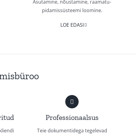
Asutamine, nõustamine, raamatu-
pidamissüsteemi loomine.
LOE EDASI
misbüroo
ritud
Professionaalsus
kliendi
Teie dokumentidega tegelevad