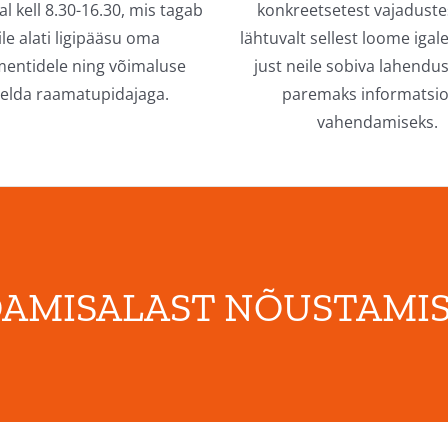
l kell 8.30-16.30, mis tagab
konkreetsetest vajaduste
ile alati ligipääsu oma
lähtuvalt sellest loome igale
entidele ning võimaluse
just neile sobiva lahendu
elda raamatupidajaga.
paremaks informatsi
vahendamiseks.
AMISALAST NÕUSTAMIS