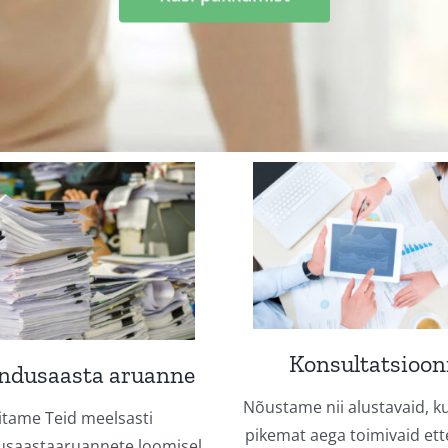
Konsultatsioon
ndusaasta aruanne
Nõustame nii alustavaid, ku
itame Teid meelsasti
pikemat aega toimivaid ett
saastaaruannete loomisel