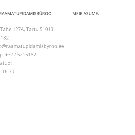
 RAAMATUPIDAMISBÜROO
MEIE ASUME:
 Tähe 127A, Tartu 51013
5182
fo@raamatupidamisbyroo.ee
p: +372 5215182
atud:
– 16.30