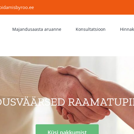
upidamisbyroo.ee
Majandusaasta aruanne
Konsultatsioon
Hinnak
DUSVÄÄRSED RAAMATUPI
Küsi pakkumist