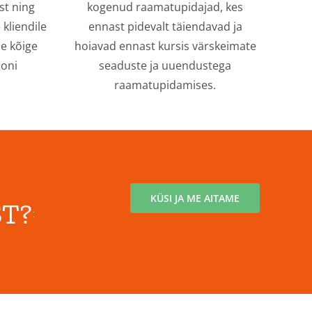
st ning
kogenud raamatupidajad, kes
 kliendile
ennast pidevalt täiendavad ja
se kõige
hoiavad ennast kursis värskeimate
ooni
seaduste ja uuendustega
raamatupidamises.
KÜSI JA ME AITAME
T?