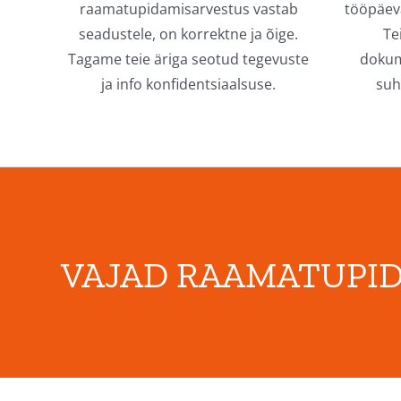
raamatupidamisarvestus vastab
tööpäeva
seadustele, on korrektne ja õige.
Te
Tagame teie äriga seotud tegevuste
dokum
ja info konfidentsiaalsuse.
suh
VAJAD RAAMATUPID