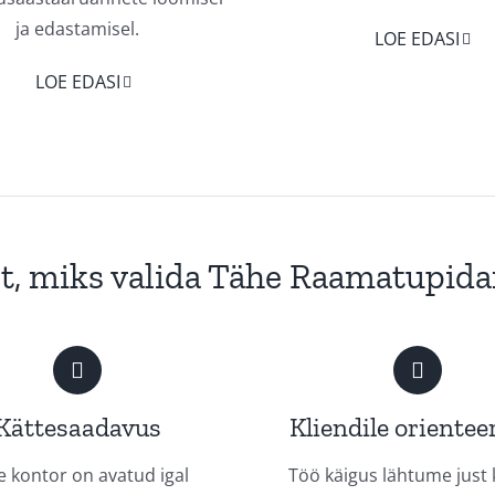
ja edastamisel.
LOE EDASI
LOE EDASI
t, miks valida
Tähe Raamatupida
Kättesaadavus
Kliendile orientee
e kontor on avatud igal
Töö käigus lähtume just 