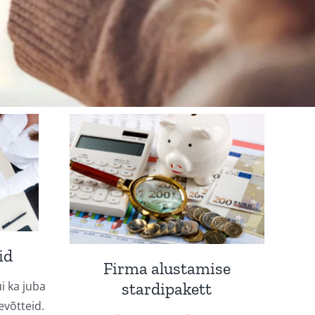
id
Firma alustamise
i ka juba
stardipakett
evõtteid.