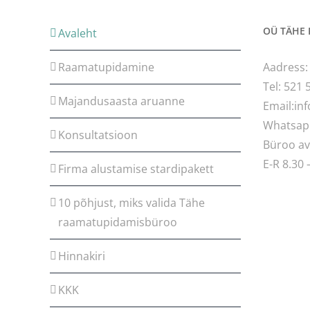
OÜ TÄHE
Avaleht
Raamatupidamine
Aadress:
Tel: 521 
Majandusaasta aruanne
Email:in
Whatsap
Konsultatsioon
Büroo av
E-R 8.30 
Firma alustamise stardipakett
10 põhjust, miks valida Tähe
raamatupidamisbüroo
Hinnakiri
KKK