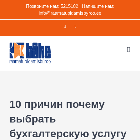
Skip
Позвоните нам:
5215182
| Напишите нам:
to
info@raamatupidamisbyroo.ee
content
Facebook
WhatsApp
10 причин почему
выбрать
бухгалтерскую услугу